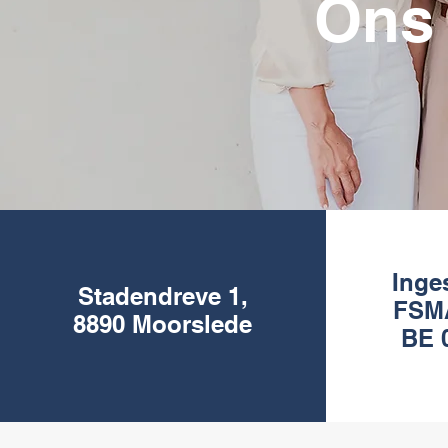
Ons
Inge
Stadendreve 1,
FSMA
8890 Moorslede
BE 